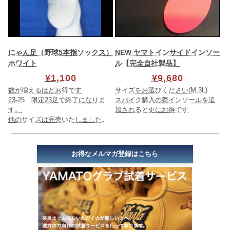
にゃん足（野球5本指ソックス）
NEW ヤマトインサイドインソー
ホワイト
ル【完全自社製品】
¥1,100
¥9,680
数が増えるほどお得です
サイズをお選びください(M,3L)
23-25 限定23足で終了になりま
スパイク購入の際インソールを追
す。
加されると更にお得です
他のサイズは完売いたしました。
お得なメルマガ登録はこちら