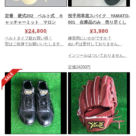
定番 硬式202 ベルト式 キ
投手用革底スパイク YAMATO-
ャッチャーミット マロン
001 在庫品のみ 売り尽くし
¥24,800
¥3,980
ベルトタイプ超お買い得！
練習用にいかがですか？
型はご自身でお願いいたします。
ぬいPは受付しておりません。
インソールはついておりません。
定価24200円