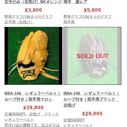
左手のみ（右投げ）BKオレンジ
両手 超レア
¥3,800
¥5,800
野球グラブの始まりのグラブ
野球グラブの始まりのグラブ
左手用（右投げ）
両手用
SOLD OUT
BBA-106 レギュラーベルト｜
BBA-106 レギュラーベルト｜
ループ付き｜投手用マロン
ループ付き｜投手用ブラック
左投げ
¥39,800
¥29,800
定価55000円 右投げ ブラック
レギュラーベルト
定価55000円
型付け込の価格です。仕上がりは
レギュラーベルト