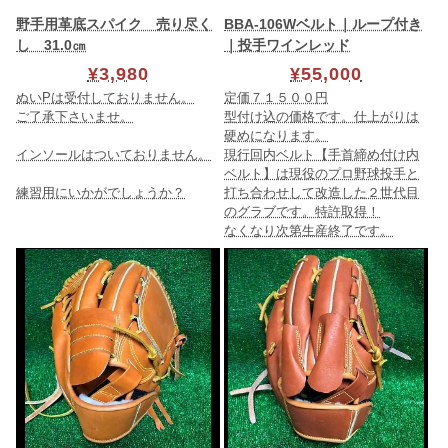
野手用革底スパイク 売り尽く
BBA-106Wベルト｜ループ付き
し 31.0㎝
｜投手ワインレッド
¥3,980
¥55,000
ぬいPは受付しておりません。
定価７１５００円
ご了承下さいませ。
型付け込の価格です。仕上がりは
硬めになります。
インソールはついておりません。
現行回内ベルト【手首締め付け内
ベルト】は現役のプロ野球投手と
練習用にいかがでしょうか？
打ち合わせして改造した２世代目
のグラブです。特許取得！
なくなり次第生産終了です。