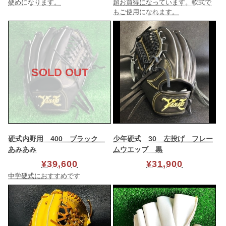
硬めになります。
超お買得になっています。軟式で
もご使用になれます。
SOLD OUT
硬式内野用 400 ブラック
少年硬式 30 左投げ フレー
あみあみ
ムウエッブ 黒
¥39,600
¥31,900
中学硬式におすすめです