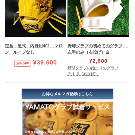
定番 硬式 内野用401 マロ
野球グラブの初めてのグラブ
ン ループなし
左手のみ（右投げ）白
¥2,800
¥39,600
28%OFF
野球グラブの始まりのグラブ
左手用（右投げ）
お得なメルマガ登録はこちら