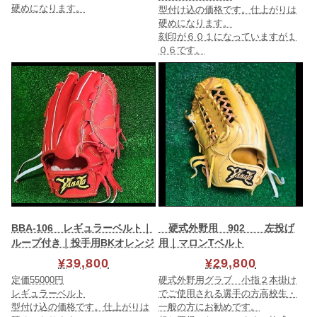
硬めになります。
型付け込の価格です。仕上がりは
硬めになります。
刻印が６０１になっていますが１
０６です。
BBA-106 レギュラーベルト｜
硬式外野用 902 左投げ
ループ付き｜投手用BKオレンジ
用｜マロンTベルト
¥39,800
¥29,800
定価55000円
硬式外野用グラブ 小指２本掛け
レギュラーベルト
でご使用される選手の方高校生・
型付け込の価格です。仕上がりは
一般の方にお勧めです。