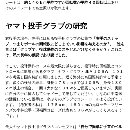
レートは、
約１４０ｋｍ平均ですが回転数が平均４０回転以上
あり、
そのストレートでも空振りが取れます。
ヤマト投手グラブの研究
右投手の場合、左手にはめる投手用グラブの状態で
「右手のスナッ
プ、つまりボールの回転数にどこまでいい影響を与えるのか?」 逆を
言えば「グラブで、投球動作のロスをどれだけなくせるか？」これこ
そ、私の長年の仮説であり謎でした。
そこで、投球動作のロスを最大限に減らせる、投球時に回転数とコン
トロールに影響があるグラブ、ヤマトグラブ・BBA-１０６W、１０１
Ｗを考案し国内特許出願しました。近く海外にも国際特許する予定で
す。多くの検証の結果、身長１７８ｃｍまでは１０６Ｗ、身長１８０
ｃｍ以上の場合、一回り大きな１０１Ｗをご提案していますが、実際
に自分の手に挿入してシャドーして感じてください。ちなみに中南米
の活躍している投手は、小ぶりのグラブでコントロールよく投げてい
ます。（考案者の私は、１７８ｃｍ、１８０ｃｍの元ロッテ・マリー
ンズの小林投手・現福岡コビーズ代表も１０６Ｗがしっくり来るそう
です。）
最大のヤマト投手用グラブのコンセプトは
「自分で簡単に手首のベル