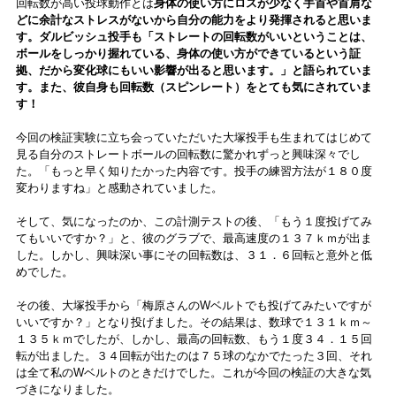
回転数が高い投球動作とは
身体の使い方にロスが少なく手首や首肩な
どに余計なストレスがないから自分の能力をより発揮されると思いま
す。ダルビッシュ投手も「ストレートの回転数がいいということは、
ボールをしっかり握れている、身体の使い方ができているという証
拠、だから変化球にもいい影響が出ると思います。」と語られていま
す。また、彼自身も回転数（スピンレート）をとても気にされていま
す！
今回の検証実験に立ち会っていただいた大塚投手も生まれてはじめて
見る自分のストレートボールの回転数に驚かれずっと興味深々でし
た。「もっと早く知りたかった内容です。投手の練習方法が１８０度
変わりますね」と感動されていました。
そして、気になったのか、この計測テストの後、「もう１度投げてみ
てもいいですか？」と、彼のグラブで、最高速度の１３７ｋｍが出ま
した。しかし、興味深い事にその回転数は、３１．６回転と意外と低
めでした。
その後、大塚投手から「梅原さんのWベルトでも投げてみたいですが
いいですか？」となり投げました。その結果は、数球で１３１ｋｍ～
１３５ｋｍでしたが、しかし、最高の回転数、もう１度３４．１５回
転が出ました。３４回転が出たのは７５球のなかでたった３回、それ
は全て私のWベルトのときだけでした。これが今回の検証の大きな気
づきになりました。