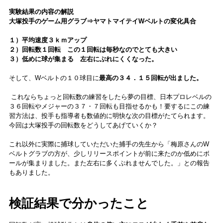
実験結果の内容の解説
大塚投手のゲーム用グラブ⇒ヤマトマイテイWベルトの変化具合
１）平均速度３ｋｍアップ
２）回転数１回転 この１回転は毎秒なのでとても大きい
３）低めに球が集まる 左右にぶれにくくなった。
そして、Wベルトの１０球目に
最高の３４．１５回転が出ました。
これならちょっと回転数の練習をしたら夢の目標、日本プロレベルの
３６回転やメジャーの３７・７回転も目指せるかも！要するにこの練
習方法は、投手も指導者も数値的に明快な次の目標がたてられます。
今回は大塚投手の回転数をどうしてあげていくか？
これ以外に実際に捕球していただいた捕手の先生から「梅原さんのW
ベルトグラブの方が、少しリリースポイントが前に来たのか低めにボ
ールが集まりました。また左右に多くぶれませんでした。」との報告
もありました。
検証結果で分かったこと