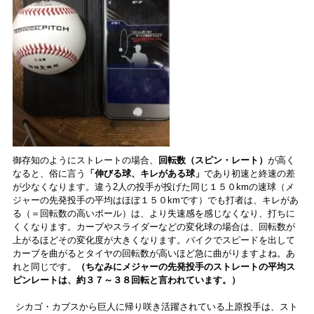
御存知のようにストレートの場合、
回転数（スピン・レート）
が高く
なると、俗に言う
「伸びる球、キレがある球」
であり初速と終速の差
が少なくなります。違う2人の投手が投げた同じ１５０kmの速球（メ
ジャーの先発投手の平均はほぼ１５０kmです）でも打者は、キレがあ
る（＝回転数の高いボール）は、より失速感を感じなくなり、打ちに
くくなります。カーブやスライダーなどの変化球の場合は、回転数が
上がるほどその変化度が大きくなります。バイクでスピードを出して
カーブを曲がるとタイヤの回転数が高いほど急に曲がりますよね。あ
れと同じです。
（ちなみにメジャーの先発投手のストレートの平均ス
ピンレートは、約３７～３８回転と言われています。）
シカゴ・カブスから巨人に帰り咲き活躍されている上原投手は、スト