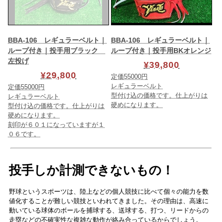
BBA-106 レギュラーベルト｜
BBA-106 レギュラーベルト｜
ループ付き｜投手用ブラック
ループ付き｜投手用BKオレンジ
左投げ
¥39,800
¥29,800
定価55000円
レギュラーベルト
定価55000円
型付け込の価格です。仕上がりは
レギュラーベルト
硬めになります。
型付け込の価格です。仕上がりは
硬めになります。
刻印が６０１になっていますが１
０６です。
投手しか計測できないもの！
野球というスポーツは、陸上などの個人競技に比べて個々の能力を数
値化することが難しい競技といわれてきました。その理由は、高速に
動いている球体のボールを捕球する、送球する、打つ、リードからの
走塁などの不確実性な複雑な動作が絡み合っているからでしょう。