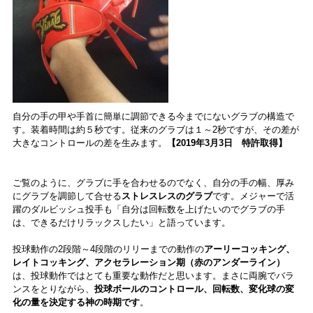
自分の手の甲や手首に簡単に調節できる今までにないグラブの構造で
す。装着時間は約５秒です。従来のグラブは１～2秒ですが、その差が
大きなコントロールの差を生みます。
【2019年3月3日 特許取得】
ご覧のように、グラブに手を合わせるのでなく、自分の手の幅、厚み
にグラブを調節して合せる
ストレスレスのグラブ
です。メジャーで活
躍のダルビッシュ投手も「自分は回転数を上げたいのでグラブの手
は、できるだけリラックスしたい」と語っています。
投球動作の2段階～4段階のリリーまでの動作の
アーリーコッキング、
レイトコッキング、アクセラレーション期（赤のアンダーライン）
は、投球動作ではとても重要な動作だと思います。まさに両腕でバラ
ンスをとりながら、
投球ボールのコントロール、回転数、変化球の変
化の量を決定する神の時期です
。