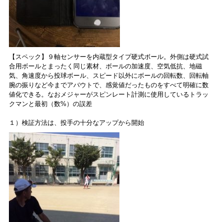
【スペック】９軸センサーを内蔵型タイプ硬式ボール。外側は硬式試
合用ボールとまったく同じ素材、ボールの加速度、空気低抗、地磁
気、角速度から投球ボール、スピード以外にボールの回転数、回転軸
腕の振りなど今までアバウトで、感覚値だったものをすべて明確に数
値化できる。なおメジャーがスピンレート計測に使用しているトラッ
クマンと最初（数%）の誤差
１）検証方法は、投手の十分なアップから開始