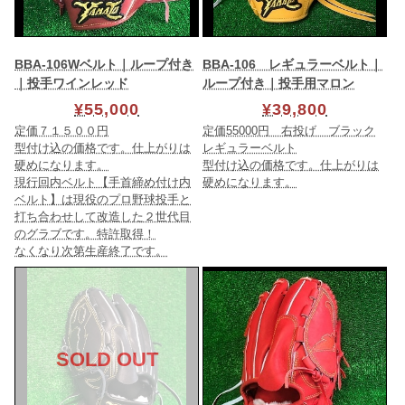
BBA-106Wベルト｜ループ付き
BBA-106 レギュラーベルト｜
｜投手ワインレッド
ループ付き｜投手用マロン
¥55,000
¥39,800
定価７１５００円
定価55000円 右投げ ブラック
型付け込の価格です。仕上がりは
レギュラーベルト
硬めになります。
型付け込の価格です。仕上がりは
現行回内ベルト【手首締め付け内
硬めになります。
ベルト】は現役のプロ野球投手と
打ち合わせして改造した２世代目
のグラブです。特許取得！
なくなり次第生産終了です。
SOLD OUT