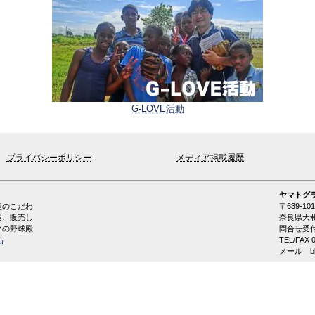
G-LOVE活動
プライバシーポリシー
メディア掲載履歴
ヤマトグ
産のこだわ
〒639-101
造、販売し
奈良県大和
クの野球殿
問合せ受付時
ら
TEL/FAX 0
メール　
b