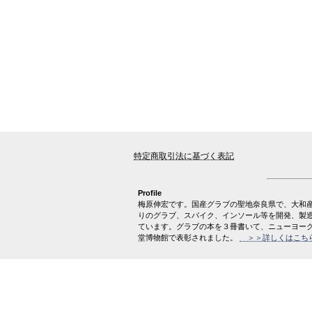
特定商取引法に基づく表記
Profile
梅原伸宏です。国産グラブの聖地奈良県で、大和
りのグラブ、スパイク、インソール等を開発、製
ています。グラブの本を３冊書いて、ニューヨー
堂博物館で表彰されました。
＞＞詳しくはこち