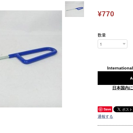
¥770
数量
Internationa
A
日本国内に
Save
通報する