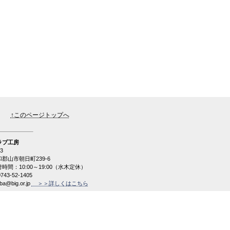
↑このページトップへ
ラブ工房
3

郡山市朝日町239-6

間：10:00～19:00（水木定休）

743-52-1405

ba@big.or.jp
＞＞詳しくはこちら