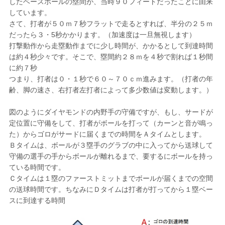
したベースボールの塁間が、当時９０フィートだったことに由来
しています。
さて、打者が５０ｍ７秒フラットで走るとすれば、半分の２５ｍ
だったら３・5秒かかります。（加速度は一旦無視します）
打撃動作から走塁動作までに少し時間が、かかるとして到達時間
は約４秒少々です。そこで、塁間約２８ｍを４秒で割れば１秒間
に約７秒
つまり、打者は０・１秒で６０～７０ｃｍ進みます。（打者の年
齢、脚の速さ、右打者左打者によって多少数値は変動します。）
図のようにダイヤモンドの内野手の守備ですが、もし、サードが
定位置に守備をして、打者がボールを打って（カーンと音が鳴っ
た）からゴロがサードに届くまでの時間をＡタイムとします。
Ｂタイムは、ボールが３塁手のグラブの中に入ってから送球して
守備の選手の手からボールが離れるまで、要するにボールを持っ
ている時間です。
Ｃタイムは１塁のファーストミットまでボールが届くまでの空間
の送球時間です。ちなみにＤタイムは打者が打ってから１塁ベー
スに到達する時間